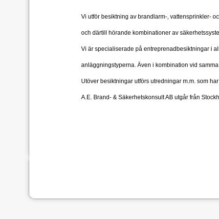
Vi utför besiktning av brandlarm-, vattensprinkler-
och där
till hörande kombinationer av säkerhetssyst
Vi är specialiserade på entreprenadbesiktningar i a
anläggningstyperna. Även i kombination vid samma be
Utöver besiktningar utförs utredningar m.m. som h
A.E. Brand- & Säkerhetskonsult AB utgår från Stoc